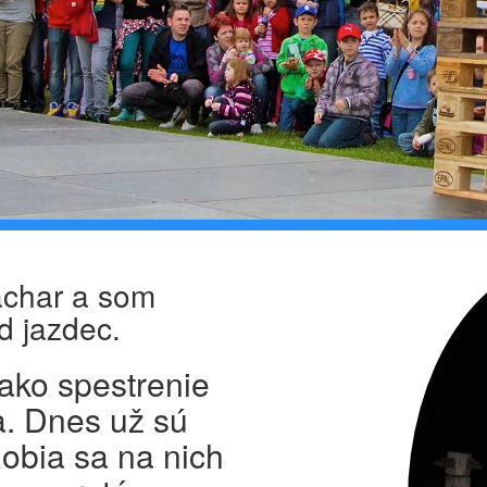
achar a som
d jazdec.
 ako spestrenie
a. Dnes už sú
obia sa na nich