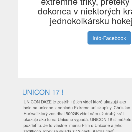
extrémne triky, preteky
dokonca v niektorých kr
jednokolkársku hokej
Info-Facebook
UNICON 17 !
UNICON DAZE je zostrih 12tich videí ktoré ukazujú ako
bolo na unicone z pohľadu Extreme uni skupiny. Christian
Huriwai ktorý zostrihal 500GB videí nám už druhý krát
ukazuje ako to na Unicone vypadá. UNICON 16 si môžete
pozrieť tu. Je to vlastne menší Film o Unicone a jeho
zážitkoch, ktorý sa skladá z 12 častí. Každá časť …