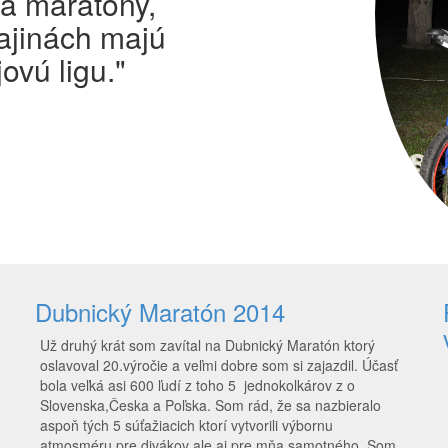
 a maratóny,
ajinách majú
ovú ligu."
Dubnický Maratón 2014
Už druhý krát som zavítal na Dubnický Maratón ktorý
oslavoval 20.výročie a veľmi dobre som si zajazdil. Účasť
bola veľká asi 600 ľudí z toho 5 jednokolkárov z o
Slovenska,Česka a Poľska. Som rád, že sa nazbieralo
aspoň tých 5 súťažiacich ktorí vytvorili výbornu
atmosméru pre divákov ale aj pre mňa samotného. Som